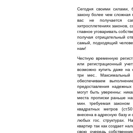
Сегодня своими силами, 
закону более чем сложная 
вас не получается сам
хитросплетениях законов, с
главное уговаривать собств
получая отрицательный отв
самый, подходящий человек
нам!
Честную временную регис
или регистрационный уче
возможно купить даже на 
три мес.. Максимальный
обеспечиваем выполнени
предоставления надежных
могут быть уверенны: ник
места прописки раньше на
мин. требуемая законом
квадратных метров (ст.
внесена в адресную базу и 
любых гос. структурах. Н
квартир так как создает на
свою очередь собственни