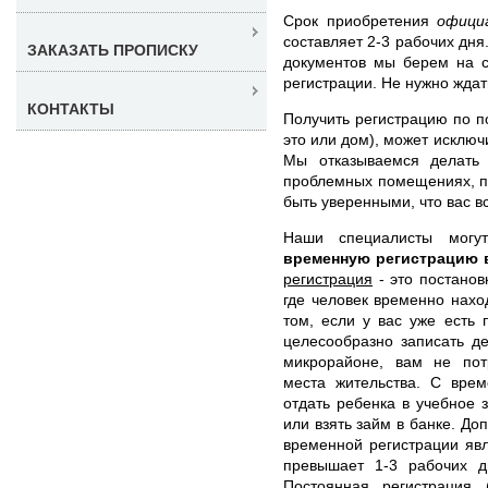
Срок приобретения
офици
составляет 2-3 рабочих дн
ЗАКАЗАТЬ ПРОПИСКУ
документов мы берем на с
регистрации. Не нужно ждат
КОНТАКТЫ
Получить регистрацию по п
это или дом), может исклю
Мы отказываемся делать 
проблемных помещениях, по
быть уверенными, что вас вс
Наши специалисты мог
временную регистрацию
регистрация
- это постанов
где человек временно нахо
том, если у вас уже есть
целесообразно записать д
микрорайоне, вам не пот
места жительства. С врем
отдать ребенка в учебное з
или взять займ в банке. 
временной регистрации яв
превышает 1-3 рабочих 
Постоянная регистрация
(